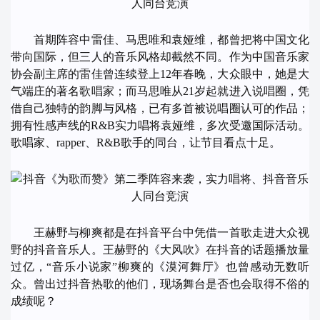
首期阵容中雷佳、马思唯和袁娅维，都曾把将中国文化
带向国际，但三人的音乐风格却截然不同。作为中国音乐家
协会副主席的雷佳曾连续登上12年春晚，大众眼中，她是大
气端庄的著名歌唱家；而马思唯从21岁起就进入说唱圈，凭
借自己独特的韵脚与风格，已有多首被说唱圈认可的作品；
拥有性感声线的R&B实力唱将袁娅维，多次受邀国际活动。
歌唱家、rapper、R&B歌手的同台，让节目看点十足。
王赫野与柳爽都是在抖音平台中凭借一首歌走进大众视
野的抖音音乐人。王赫野的《大风吹》在抖音的话题播放量
过亿，“音乐小说家”柳爽的《漠河舞厅》也曾感动无数听
众。曾出过抖音热歌的他们，现场舞台是否也会取得不俗的
成绩呢？