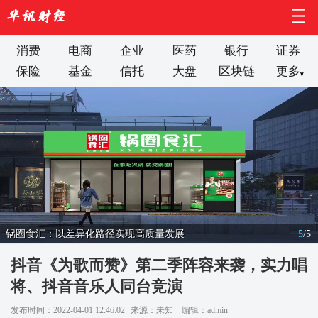
消费
电商
企业
医药
银行
证券
保险
基金
信托
大盘
区块链
更多
锅圈食汇：以差异化路径实现高质量发展
5
/
5
抖音《为歌而赞》第二季阵容来袭，实力唱
将、抖音音乐人同台竞演
发布时间：2022-04-01 12:46:02
来源：未知
编辑：admin