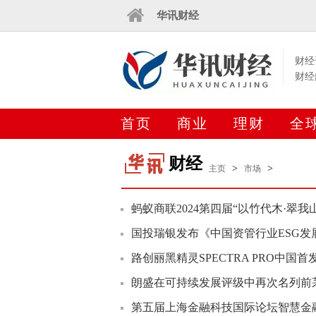
华讯财经
财经
财经
首页
商业
理财
全
财经
>
>
主页
市场
蚂蚁商联2024第四届“以竹代木·翠
国投瑞银发布《中国资管行业ESG发展研
路创丽黑精灵SPECTRA PRO中国首
朗盛在可持续发展评级中再次名列前
第五届上海金融科技国际论坛智慧金