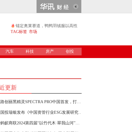
锚定奥莱赛道，鸭鸭羽绒服以高性
价比续...
TAG标签
市场
汽车
科技
房产
创投
近更新
路创丽黑精灵SPECTRA PRO中国首发，打造更懂亚洲人的激光
国投瑞银发布《中国资管行业ESG发展研究报告2023》，为资管行业ESG投资提供借鉴
蚂蚁商联2024第四届“以竹代木·翠我山河”公益活动正式启幕