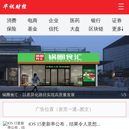
消费
电商
企业
医药
银行
证券
保险
基金
信托
大盘
区块链
更多
锅圈食汇：以差异化路径实现高质量发展
5
/
5
广告位置（首页一通--图文）
iOS 15更新率公布，结果令人意想...