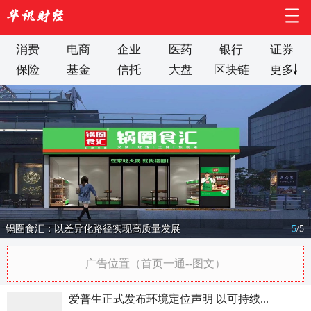
消费
电商
企业
医药
银行
证券
保险
基金
信托
大盘
区块链
更多
锅圈食汇：以差异化路径实现高质量发展
5
/
5
广告位置（首页一通--图文）
爱普生正式发布环境定位声明 以可持续...