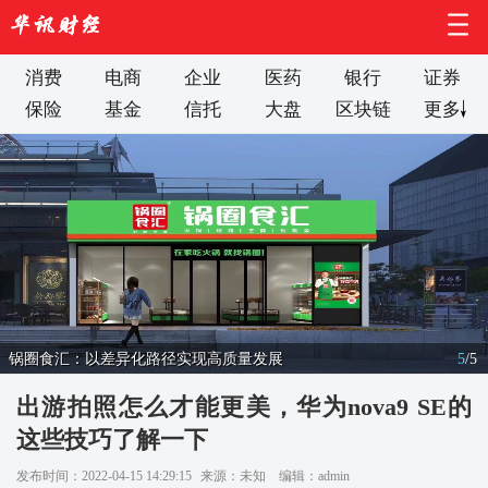
消费
电商
企业
医药
银行
证券
保险
基金
信托
大盘
区块链
更多
锅圈食汇：以差异化路径实现高质量发展
5
/
5
出游拍照怎么才能更美，华为nova9 SE的
这些技巧了解一下
发布时间：2022-04-15 14:29:15
来源：未知
编辑：admin