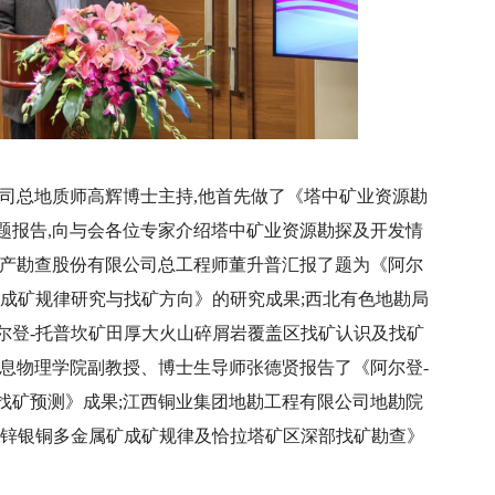
公司总地质师高辉博士主持,他首先做了《塔中矿业资源勘
题报告,向与会各位专家介绍塔中矿业资源勘探及开发情
矿产勘查股份有限公司总工程师董升普汇报了题为《阿尔
、成矿规律研究与找矿方向》的研究成果;西北有色地勘局
尔登-托普坎矿田厚大火山碎屑岩覆盖区找矿认识及找矿
信息物理学院副教授、博士生导师张德贤报告了《阿尔登-
找矿预测》成果;江西铜业集团地勘工程有限公司地勘院
铅锌银铜多金属矿成矿规律及恰拉塔矿区深部找矿勘查》