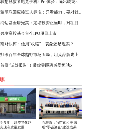
联想拯救者电竞手机2 Pro体验：逼出骁龙888潜能
董明珠回应接班人标准：只看能力，要对社会有
纯达基金唐光英：定增投资正当时，对项目甄别
兴发高投基金首个IPO项目上市
南财快评：信用“收缩”，表象还是现实？
打破百年全球越野市场固局，坦克品牌走上扬帆
首份“试驾报告”！带你零距离感受恒驰5
焦
圈食汇：以差异化路
五粮液：“碳”索和美 展
实现高质量发展
现“零碳酒企”建设成果