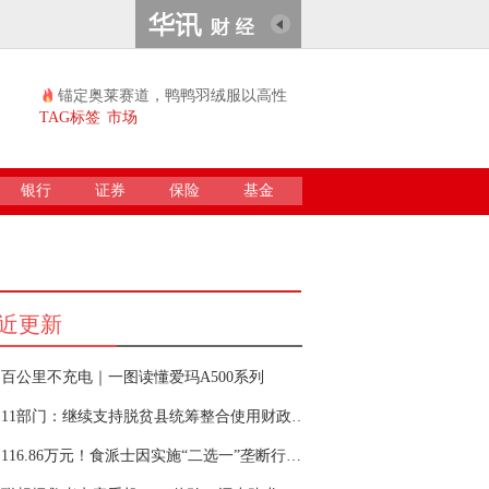
锚定奥莱赛道，鸭鸭羽绒服以高性
价比续...
TAG标签
市场
银行
证券
保险
基金
近更新
百公里不充电｜一图读懂爱玛A500系列
11部门：继续支持脱贫县统筹整合使用财政涉农资
116.86万元！食派士因实施“二选一”垄断行为被