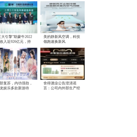
三大引擎”助蒙牛2022
美的静新风空调，科技
收入近926亿元，持
领跑速换新风
高质量增长
部复苏，内功强劲，
舍得酒业公告澄清谣
龙娱乐多款新游待
言：公司内外部生产经
，或将迎来价值释放
营一切正常，控股股东
无减持计划