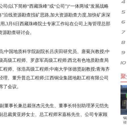
(以下简称“西藏珠峰”或“公司”)“一体两域”发展战略
路”沿线资源勘查找矿思路,加大资源勘查力度,加快矿床深
利用,3月6日西藏珠峰院士专家工作站在公司上海管理总部
资源勘查研讨会。
员;中国地质科学院副院长吕庆田研究员、唐菊兴教授;中
级高级工程师、罗彦军高级工程师;西北有色地质勘查局
工程师、张浩高级工程师;中南大学张德贤副教授;青海齐
聚
经理、董升普总工程师;江西铜业集团地勘工程有限公司
席了会议。
司副董事长兼总裁张杰元先生、董事长特别助理茅元恺先
副总裁黄亚婷女士、总工程师宋嘉栋先生、公司专家顾
锅
径