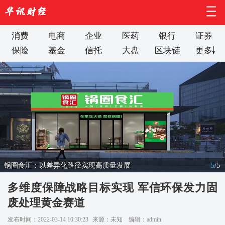
消费
电商
企业
医药
银行
证券
保险
基金
信托
大盘
区块链
更多
锅圈食汇：以差异化路径实现高质量发展
5
/
5
多维度保障战略目标实现 军信环保发力固
废处理黄金赛道
发布时间：2022-03-14 10:30:23
来源：未知
编辑：admin