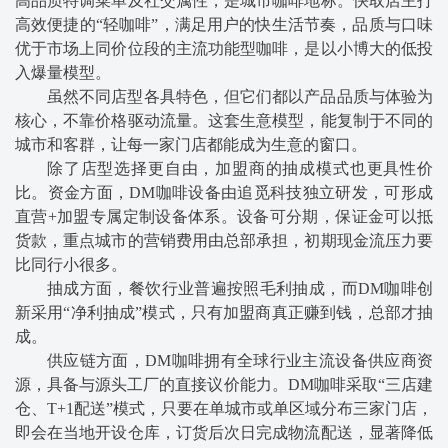
高品质特调菜单及社交属性，是城市咖啡地标。快取店主打
高效便捷的“轻咖啡”，满足用户的快生活节奏，品质与口味
优于市场上同价位段的主流功能型咖啡，是以小博大的低投
入爆量模型。
虽然不同店型各具特色，但它们都以产品品质与体验为
核心，不靠价格驱动流量。这套生意模型，能复制于不同的
城市和客群，让每一家门店都能成为生意的窗口。
除了店型选择更自由，加盟商的抽成模式也更具性价
比。资金方面，DM咖啡设备由追觅科技独立研发，可形成
直营+加盟专属定制设备体系。设备可分期，保证金可以抵
货款，重点城市的营销费用由总部承担，初期现金流压力要
比同行小很多。
抽成方面，餐饮行业普遍按照毛利抽成，而DM咖啡创
新采用“净利抽成”模式，只有加盟商真正赚到钱，总部才抽
成。
供应链方面，DM咖啡拥有全球行业主流设备供应商资
源，具备与源头工厂的直接议价能力。DM咖啡采取“三店建
仓、T+1配送”模式，只要在单城市或单区域分布三家门店，
即会在当地开设仓库，订货后次日完成物流配送，显著降低