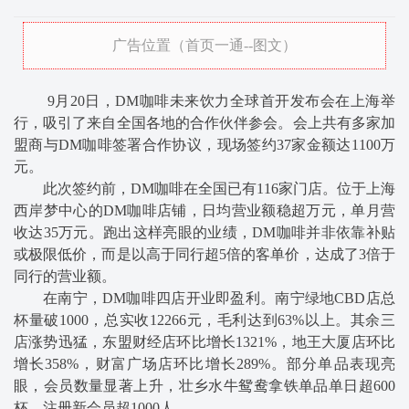
广告位置（首页一通--图文）
9月20日，DM咖啡未来饮力全球首开发布会在上海举
行，吸引了来自全国各地的合作伙伴参会。会上共有多家加
盟商与DM咖啡签署合作协议，现场签约37家金额达1100万
元。
此次签约前，DM咖啡在全国已有116家门店。位于上海
西岸梦中心的DM咖啡店铺，日均营业额稳超万元，单月营
收达35万元。跑出这样亮眼的业绩，DM咖啡并非依靠补贴
或极限低价，而是以高于同行超5倍的客单价，达成了3倍于
同行的营业额。
在南宁，DM咖啡四店开业即盈利。南宁绿地CBD店总
杯量破1000，总实收12266元，毛利达到63%以上。其余三
店涨势迅猛，东盟财经店环比增长1321%，地王大厦店环比
增长358%，财富广场店环比增长289%。部分单品表现亮
眼，会员数量显著上升，壮乡水牛鸳鸯拿铁单品单日超600
杯，注册新会员超1000人。