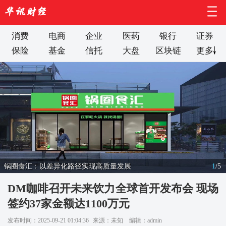
消费
电商
企业
医药
银行
证券
保险
基金
信托
大盘
区块链
更多
锅圈食汇：以差异化路径实现高质量发展
1
/
5
DM咖啡召开未来饮力全球首开发布会 现场
签约37家金额达1100万元
发布时间：2025-09-21 01:04:36
来源：未知
编辑：admin