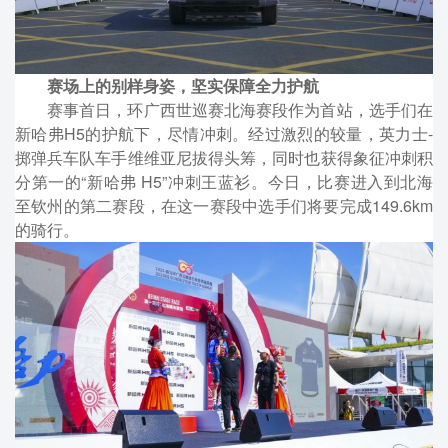
赛场上的别样身姿，坚实保障全力护航
赛事首日，环广西世巡赛北海赛段作为首站，选手们在
新哈弗H5的护航下，尽情冲刺。经过激烈的较量，英力士-
掷弹兵车队车手维维亚尼拔得头筹，同时也获得象征冲刺积
分第一的“新哈弗 H5”冲刺王蓝衫。今日，比赛进入到北海
至钦州的第二赛段，在这一赛段中选手们将要完成149.6km
的骑行。