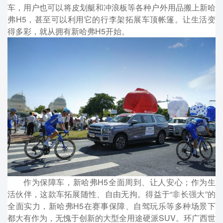
车，用户也可以将皮划艇和冲浪板等各种户外用品搬上新哈
弗H5，甚至可以利用它的行李架拓展车顶帐篷。让生活变
得多彩，就从拥有新哈弗H5开始。
作为保障车，新哈弗H5全面周到、让人安心；作为生
活伙伴，这款车拓展随性、自由无拘。得益于“非长强大”的
全面实力，新哈弗H5在赛事保障、自驾玩乐等多种场景下
都大有作为，无愧于创新的大型全用途硬派SUV。环广西世