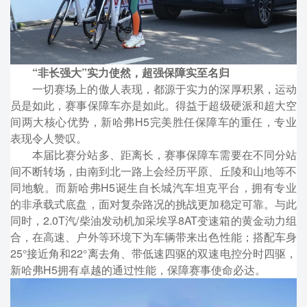
“非长强大”实力使然，超强保障实至名归
一切赛场上的傲人表现，都源于实力的深厚积累，运动
员是如此，赛事保障车亦是如此。得益于超级硬派和超大空
间两大核心优势，新哈弗H5完美胜任保障车的重任，专业
表现令人赞叹。
本届比赛分站多、距离长，赛事保障车需要在不同分站
间不断转场，由南到北一路上会经历平原、丘陵和山地等不
同地貌。而新哈弗H5诞生自长城汽车坦克平台，拥有专业
的非承载式底盘，面对复杂路况的挑战更加稳定可靠。与此
同时，2.0T汽/柴油发动机加采埃孚8AT变速箱的黄金动力组
合，在高速、户外等环境下为车辆带来出色性能；搭配车身
25°接近角和22°离去角、带低速四驱的双速电控分时四驱，
新哈弗H5拥有卓越的通过性能，保障赛事使命必达。