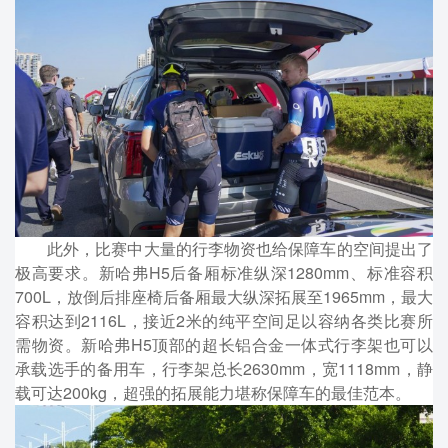
此外，比赛中大量的行李物资也给保障车的空间提出了
极高要求。新哈弗H5后备厢标准纵深1280mm、标准容积
700L，放倒后排座椅后备厢最大纵深拓展至1965mm，最大
容积达到2116L，接近2米的纯平空间足以容纳各类比赛所
需物资。新哈弗H5顶部的超长铝合金一体式行李架也可以
承载选手的备用车，行李架总长2630mm，宽1118mm，静
载可达200kg，超强的拓展能力堪称保障车的最佳范本。