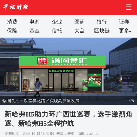
消费
电商
企业
医药
银行
证券
保险
基金
信托
大盘
区块链
更多
锅圈食汇：以差异化路径实现高质量发展
5
/
5
新哈弗H5助力环广西世巡赛，选手激烈角
逐、新哈弗H5全程护航
发布时间：2023-10-13 18:49:04
来源：未知
编辑：admin