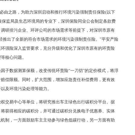
必由之路，为助力深圳启动和推行环境污染强制责任保险(以下
圳银保监局及生态环境局的专业下，深圳保险同业公会制定条款费
，调研排污企业、环评公司的市场需求等前提下，对深圳市原有
经推出了全新的符合市场需求的环境污染强制责任险。”平安产险
版环强险深入监管要求，充分升级和优化了深圳市原有的环责险
理等核心问题。
子数据测算保额，改变传统环责险“一刀切”的定价模式，将浮
计赔偿限额。同时，扩大范围，增加应急责任补偿费用，更有效
平以及环境污染处理等能力。
权交易中心等单位，将研究推出车主绿色出行碳积分平台。据
，将获得相应的碳积分，并可通过碳积分兑换电子优惠券、实体
化机制，一方面鼓励车主主动参与绿色低碳行动，另一方面有助