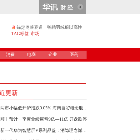
锚定奥莱赛道，鸭鸭羽绒服以高性
价比续...
TAG标签
市场
消费
电商
企业
医药
近更新
两市小幅低开沪指跌0.05% 海南自贸概念股回调
顺丰预计一季度业绩巨亏9亿—11亿 开盘跌停
新一代华为智慧屏V系列品鉴：消隐理念巅峰之作