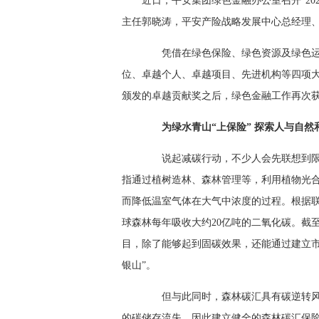
近日，平安集团绿色金融办公室召开“20
主任郭晓涛，平安产险战略发展中心总经理
凭借在绿色保险、绿色资源及绿色运
位、卓越个人、卓越项目、先进机构等四项
颁发的卓越贡献奖之后，绿色金融工作再次
为绿水青山“上保险” 探索人与自然
说起减碳行动，不少人会先联想到限
指通过植树造林、森林管理等，利用植物光
而降低温室气体在大气中浓度的过程。根据联
球森林每年吸收大约20亿吨的二氧化碳。截至
目，除了能够起到固碳效果，还能通过建立市
银山”。
但与此同时，森林碳汇具有碳逆转风
的碳储存流失，因此建立健全的森林碳汇保