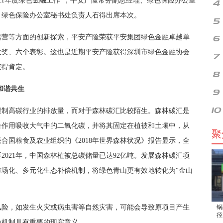
21年度绿色金融工作”，平安产险常务副总经理、绿色保险办公室
、绿色保险办公室秘书处负责人石得出席本次。
营等方面的创新探索，平安产险荣获平安集团绿色金融卓越单
大奖、六个表彰。这也是近期平安产险获得深圳市绿色金融协会
获得肯定。
和谐共生
制高碳行业的排放量，而对于森林碳汇比较陌生。森林碳汇是
合作用吸收大气中的二氧化碳，并将其固定在植被和土壤中，从
聚
合国粮食及农业组织的《2018年世界森林状况》报告显示，全
2021年，中国森林植被总碳储量已达92亿吨。发展森林碳汇项
场化、多元化生态补偿机制，将绿色青山更有效地转化为“金山
险，如发生火灾或病虫害等自然灾害，可能会导致原项目产生
锅
径
险机制具有重要的现实意义。