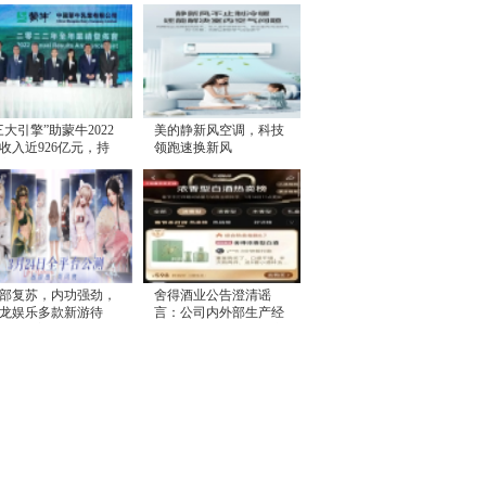
三大引擎”助蒙牛2022
美的静新风空调，科技
收入近926亿元，持
领跑速换新风
高质量增长
部复苏，内功强劲，
舍得酒业公告澄清谣
龙娱乐多款新游待
言：公司内外部生产经
，或将迎来价值释放
营一切正常，控股股东
无减持计划