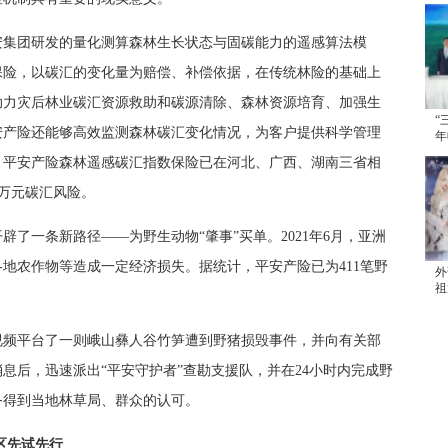
集团研发的量化测算森林生长状态与固碳能力的遥感算法模
保险，以碳汇的变化量为赔偿、补偿依据，在传统林险的基础上
助力灾后林业碳汇资源救助和碳源清除、森林资源培育、加强生
“
安产险还能够高效监测森林碳汇变化情况，为客户提供科学管理
年
续
，平安产险森林遥感碳汇指数保险已在河北、广西、湖南三省相
.2万元碳汇风险。
一条新路径——为野生动物“肇事”买单。2021年6月，亚洲
地农作物等造成一定经济损失。据统计，平安产险已为411笔野
外
祖
发
视频平台了一则峨山彝人谷竹笋遭到野猪损毁事件，并向有关部
息后，迅速派出“平安守护者”查勘支援队，并在24小时内完成野
务得到当地林草局、群众的认可。
区先试先行