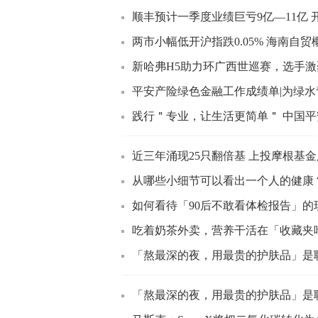
顺丰预计一季度业绩巨亏9亿—11亿 
两市小幅低开沪指跌0.05% 海南自
新哈弗H5助力环广西世巡赛，选手激
平安产险绿色金融工作成绩单|为绿水青
践行＂专业，让生活更简单＂ 中国平安
近三年涌现25只翻倍基 上投摩根基
从哪些小细节可以看出一个人的健康
如何看待「90后不敢看体检报告」的
吃着奶茶外卖，营养干活在「收藏夹吃灰」，这
「熬最深的夜，用最贵的护肤品」是
「熬最深的夜，用最贵的护肤品」是