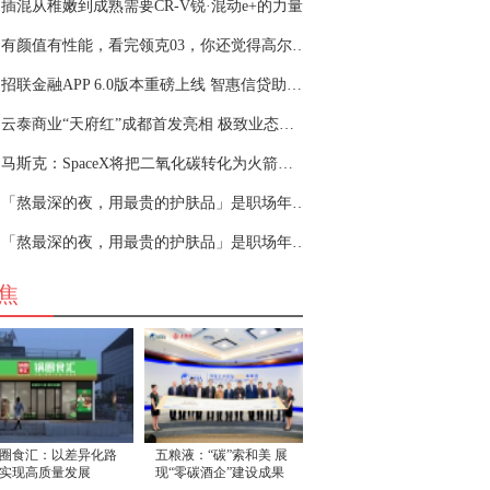
插混从稚嫩到成熟需要CR-V锐·混动e+的力量
有颜值有性能，看完领克03，你还觉得高尔夫、思
招联金融APP 6.0版本重磅上线 智惠信贷助力金融服务“惠无止境”
云泰商业“天府红”成都首发亮相 极致业态构筑年轻引力场
马斯克：SpaceX将把二氧化碳转化为火箭燃料，项目已启动
「熬最深的夜，用最贵的护肤品」是职场年轻人的自洽吗？
「熬最深的夜，用最贵的护肤品」是职场年轻人的自洽吗？
焦
圈食汇：以差异化路
五粮液：“碳”索和美 展
实现高质量发展
现“零碳酒企”建设成果