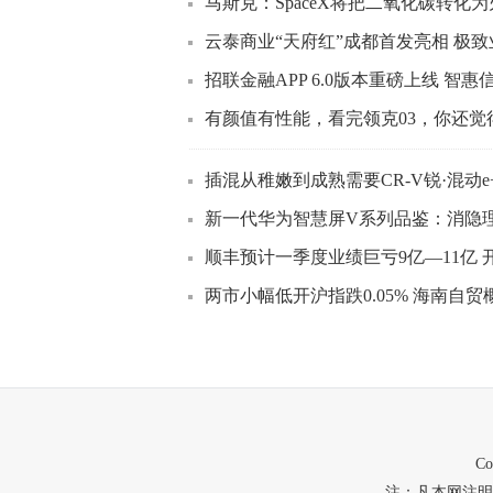
马斯克：SpaceX将把二氧化碳转化
云泰商业“天府红”成都首发亮相 极
招联金融APP 6.0版本重磅上线 智惠
有颜值有性能，看完领克03，你还觉
插混从稚嫩到成熟需要CR-V锐·混动e
新一代华为智慧屏V系列品鉴：消隐
顺丰预计一季度业绩巨亏9亿—11亿 
两市小幅低开沪指跌0.05% 海南自
C
注：凡本网注明