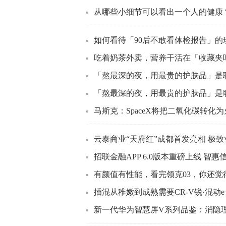
从哪些小细节可以看出一个人的健康
如何看待「90后不敢看体检报告」的
吃着奶茶外卖，营养干活在「收藏夹吃灰」，这
「熬最深的夜，用最贵的护肤品」是
「熬最深的夜，用最贵的护肤品」是
马斯克：SpaceX将把二氧化碳转化
云泰商业“天府红”成都首发亮相 极
招联金融APP 6.0版本重磅上线 智惠
有颜值有性能，看完领克03，你还觉
插混从稚嫩到成熟需要CR-V锐·混动e
新一代华为智慧屏V系列品鉴：消隐