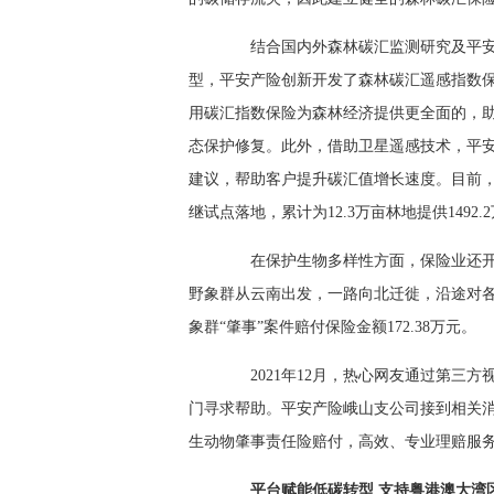
结合国内外森林碳汇监测研究及平安
型，平安产险创新开发了森林碳汇遥感指数
用碳汇指数保险为森林经济提供更全面的，
态保护修复。此外，借助卫星遥感技术，平
建议，帮助客户提升碳汇值增长速度。目前
继试点落地，累计为12.3万亩林地提供1492
在保护生物多样性方面，保险业还开辟了
野象群从云南出发，一路向北迁徙，沿途对各
象群“肇事”案件赔付保险金额172.38万元。
2021年12月，热心网友通过第三方
门寻求帮助。平安产险峨山支公司接到相关消
生动物肇事责任险赔付，高效、专业理赔服
平台赋能低碳转型 支持粤港澳大湾