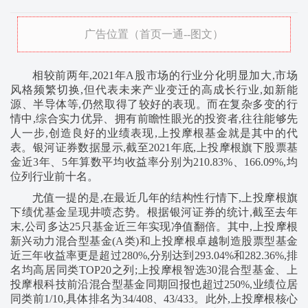
广告位置（首页一通--图文）
相较前两年,2021年A股市场的行业分化明显加大,市场
风格频繁切换,但代表未来产业变迁的高成长行业,如新能
源、半导体等,仍然取得了较好的表现。而在复杂多变的行
情中,综合实力优异、拥有前瞻性眼光的投资者,往往能够先
人一步,创造良好的业绩表现,上投摩根基金就是其中的代
表。银河证券数据显示,截至2021年底,上投摩根旗下股票基
金近3年、5年算数平均收益率分别为210.83%、166.09%,均
位列行业前十名。
尤值一提的是,在最近几年的结构性行情下,上投摩根旗
下绩优基金呈现井喷态势。根据银河证券的统计,截至去年
末,公司多达25只基金近三年实现净值翻倍。其中,上投摩根
新兴动力混合型基金(A类)和上投摩根卓越制造股票型基金
近三年收益率更是超过280%,分别达到293.04%和282.36%,排
名均高居同类TOP20之列;上投摩根智选30混合型基金、上
投摩根科技前沿混合型基金同期回报也超过250%,业绩位居
同类前1/10,具体排名为34/408、43/433。此外,上投摩根核心