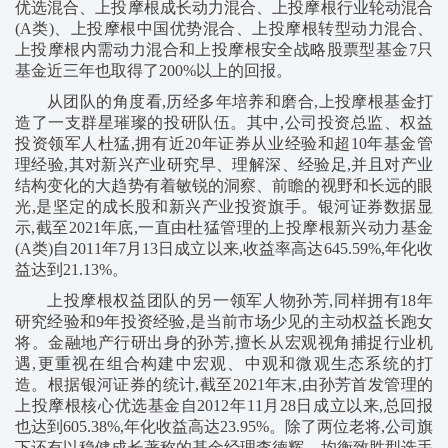
优选混合、上投摩根成长动力混合、上投摩根行业轮动混合
(A类)、上投摩根中国优势混合、上投摩根转型动力混合、
上投摩根内需动力混合和上投摩根安全战略股票型基金7只
基金近三年也取得了200%以上的回报。
从团队的角度看,历经多年培养和磨合,上投摩根基金打
造了一支群星璀璨的投研队伍。其中,公司投资总监、权益
投资领军人杜猛,拥有近20年证券从业经验和超10年基金管
理经验,其对新兴产业研究早、理解深、经验足,并且对产业
结构变化的大趋势有着敏锐的洞察、前瞻的视野和长远的眼
光,是坚定的成长股和新兴产业投资旗手。银河证券数据显
示,截至2021年底,一直由杜猛管理的上投摩根新兴动力基金
(A类)自2011年7月13日成立以来,收益率高达645.59%,年化收
益达到21.13%。
上投摩根权益团队的另一领军人物孙芳,同样拥有18年
研究经验和9年投资经验,是当前市场少见的主动权益长跑女
将。金融地产行研出身的孙芳,擅长从宏观视角捕捉行业机
遇,更重视在组合构建中宏观、中观和微观生态系统的打
造。根据银河证券的统计,截至2021年末,由孙芳首发管理的
上投摩根核心优选基金自2012年11月28日成立以来,总回报
也达到605.38%,年化收益高达23.95%。除了两位老将,公司旗
下还有以稳健成长著称的基金经理李德辉、均衡致胜型选手