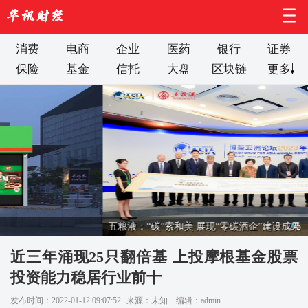
消费
电商
企业
医药
银行
证券
保险
基金
信托
大盘
区块链
更多
五粮液：“碳”索和美 展现“零碳酒企”建设成果
2
/
5
近三年涌现25只翻倍基 上投摩根基金股票
投资能力稳居行业前十
发布时间：2022-01-12 09:07:52
来源：未知
编辑：admin