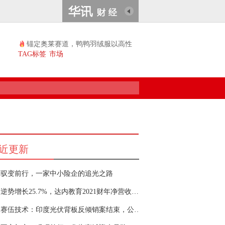
锚定奥莱赛道，鸭鸭羽绒服以高性
价比续...
TAG标签
市场
近更新
驭变前行，一家中小险企的追光之路
逆势增长25.7%，达内教育2021财年净营收23.87亿创历史新高，Q4正向现金流1.3亿
赛伍技术：印度光伏背板反倾销案结束，公司获得最低额关税