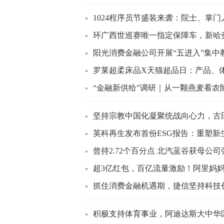
1024程序员节盛装来袭：院士、掌门
环广西世巡赛唯一指定保障车，新哈
阳光消费金融公司开展“五进入”集中
罗莱超柔床品X天猫超品日：产品、体
“金融新供给”调研｜从一颗燕麦看农险新
坚持宗教中国化凝聚统战向心力，古
英科再生发布首份ESG报告：重塑新
曾持2.72个百分点 北汽蓝谷获母公
超3亿红包，百亿流量激励！阿里妈妈助
抓住消费金融机遇期，捷信坚持科技
积极支持体育事业，阿迪达斯大中华区