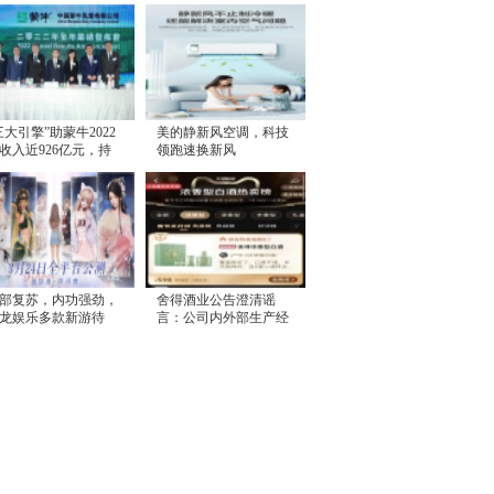
三大引擎”助蒙牛2022
美的静新风空调，科技
收入近926亿元，持
领跑速换新风
高质量增长
部复苏，内功强劲，
舍得酒业公告澄清谣
龙娱乐多款新游待
言：公司内外部生产经
，或将迎来价值释放
营一切正常，控股股东
无减持计划