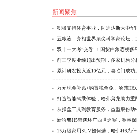
新闻聚焦
积极支持体育事业，阿迪达斯大中华区
五粮液：亮相世界顶尖科学家论坛，
双十一大考“交卷”！国货白象霸榜多平
前三季度业绩超出预期，多家机构分
累计研发投入近10亿元，喜临门成
万元现金补贴+购置税全免，哈弗H6
打造智能驾乘体验，哈弗枭龙助力重
从操盘工具到教育服务，益盟股份助
新哈弗H5奇遇环广西世巡赛，赛事
15万级家用SUV如何选，哈弗H6为