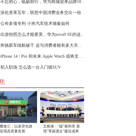
不忘初心，砥砺前行，华为商城迎来品牌10周年
深化变革五年，联想中国消费业务交出一份“龙腾虎跃”成绩单
公布多项专利 小米汽车技术储备如何
出游拍照怎么才能更美，华为nova9 SE的这些技巧了解一下
奔驰新车续航破千 这与消费者能有多大关系呢
iPhone 14 / Pro 和未来 Apple Watch 或将支持卫星网络连接，用于 SOS 求救和紧急短信
初入职场 怎么选一台入门级SUV
焦
圈食汇：以差异化路
五粮液：“碳”索和美 展
实现高质量发展
现“零碳酒企”建设成果