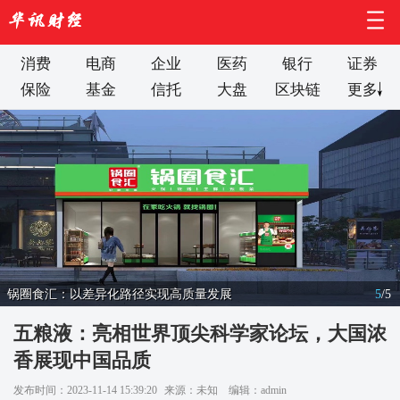
消费
电商
企业
医药
银行
证券
保险
基金
信托
大盘
区块链
更多
锅圈食汇：以差异化路径实现高质量发展
5
/
5
五粮液：亮相世界顶尖科学家论坛，大国浓
香展现中国品质
发布时间：2023-11-14 15:39:20
来源：未知
编辑：admin